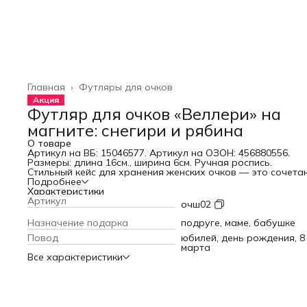
Главная
›
Футляры для очков
Акция
Футляр для очков «Веллери» на
магните: снегири и рябина
О товаре
Артикул на ВБ: 15046577. Артикул на ОЗОН: 456880556.
Размеры: длина 16см., ширина 6см. Ручная роспись.
Стильный кейс для хранения женских очков — это сочета
эстетики и надежной защиты. Такой жесткий контейнер
Подробнее
устанавливается на магните, что удобно при ежедневном
Характеристики
использовании и позволяет быстро открывать и закрыва
Артикул
очш02
чехол одной рукой. Отличается красивым рисунком ручно
росписи, поэтому выглядит оригинально и современно,
Назначение подарка
подруге, маме, бабушке
прекрасно подчеркивая индивидуальность. Пенал подхо
Повод
юбилей, день рождения, 8
как для солнцезащитных, так и для женских очков для зре
марта
бережно фиксирует даже большие и складные оправы,
Все характеристики
предотвращая повреждения линз и механические
деформации. Эстетичный дизайн делает тубус универсал
аксессуаром для любой женщины, а также отличным
вариантом подарка к дню рождения.
Практичный очечник — это не только предмет повседнев
необходимости, но и декоративный элемент, украшающий