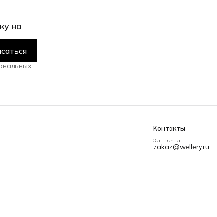
ку на
саться
сональных
Контакты
Эл. почта
zakaz@wellery.ru