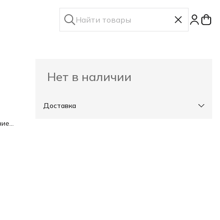
Нет в наличии
Доставка
ние
ть
й
дит
ния,
ьным
ной