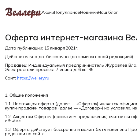
Акции
Популярное
Новинки
Наш блог
Оферта интернет‑магазина Ве
Дата публикации: 15 января 2021г.
Действительна до: бессрочно (до замены новой редакцией)
Продавец: Индивидуальный предприниматель Журавлев Влади
Электросталь проспект Ленина д. 6 кв. 45
Сайт:
https://wellery.ru
1.
Общие положения
1.1. Настоящая оферта (далее — «Оферта») является офици
купли‑продажи товаров (далее — «Договор») на условиях, и
1.2. Акцептом Оферты (принятием предложения) считается оф
объёме.
1.3. Оферта действует бессрочно и может быть изменена П
редакции на сайте.