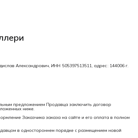
ллери
слав Александрович, ИНН 505397513511, адрес : 144006 г.
альным предложением Продавца заключить договор
зложенных ниже.
ормление Заказчика заказа на сайте и его оплата в полном
родавцом в одностороннем порядке с размещением новой