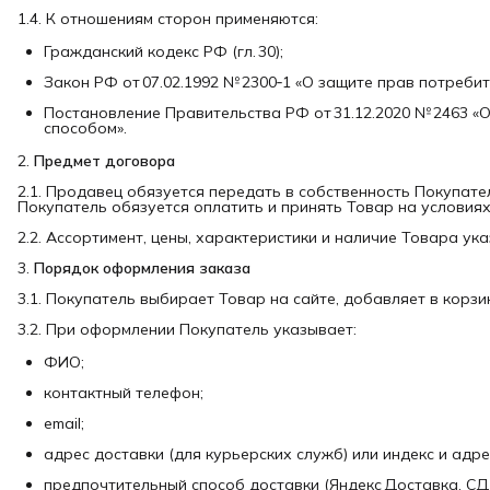
1.4. К отношениям сторон применяются:
Гражданский кодекс РФ (гл. 30);
Закон РФ от 07.02.1992 № 2300‑1 «О защите прав потребит
Постановление Правительства РФ от 31.12.2020 № 2463 
способом».
2.
Предмет договора
2.1. Продавец обязуется передать в собственность Покупате
Покупатель обязуется оплатить и принять Товар на условия
2.2. Ассортимент, цены, характеристики и наличие Товара ук
3.
Порядок оформления заказа
3.1. Покупатель выбирает Товар на сайте, добавляет в корз
3.2. При оформлении Покупатель указывает:
ФИО;
контактный телефон;
email;
адрес доставки (для курьерских служб) или индекс и адре
предпочтительный способ доставки (Яндекс Доставка, СДЭ