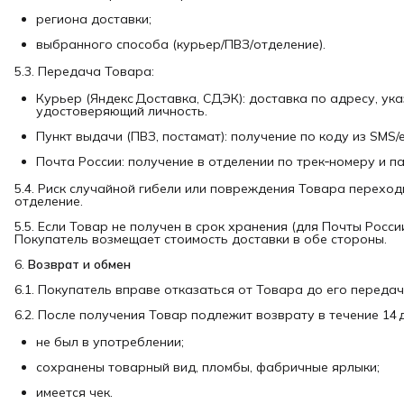
региона доставки;
выбранного способа (курьер/ПВЗ/отделение).
5.3. Передача Товара:
Курьер (Яндекс Доставка, СДЭК): доставка по адресу, ук
удостоверяющий личность.
Пункт выдачи (ПВЗ, постамат): получение по коду из SMS/
Почта России: получение в отделении по трек‑номеру и п
5.4. Риск случайной гибели или повреждения Товара переход
отделение.
5.5. Если Товар не получен в срок хранения (для Почты Росс
Покупатель возмещает стоимость доставки в обе стороны.
6.
Возврат и обмен
6.1. Покупатель вправе отказаться от Товара до его передач
6.2. После получения Товар подлежит возврату в течение 14 д
не был в употреблении;
сохранены товарный вид, пломбы, фабричные ярлыки;
имеется чек.