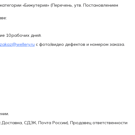
категории «Бижутерия» (Перечень, утв. Постановлением
аве:
ие 10 рабочих дней.
zakaz@wellery.ru
с фото/видео дефектов и номером заказа.
нии.
с Доставка, СДЭК, Почта России), Продавец ответственности