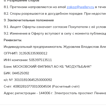
8.
Разрешение споров
8.1. Претензии направляются на email
zakaz@wellery.ru
в тече
8.2. Споры разрешаются в досудебном порядке. При недости
9.
Заключительные положения
9.1. Акцепт Оферты означает согласие Покупателя с её услов
9.2. Изменения в Оферту вступают в силу с момента публикаци
Реквизиты.
Индивидуальный предприниматель Журавлев Владислав Ал
ОГРНИП: 313505335900012
ИНН компании: 505397513511
Банк: МОСКОВСКИЙ ФИЛИАЛ АО КБ "МОДУЛЬБАНК"
БИК: 044525092
к/с №: 30101810645250000092
Счёт: 40802810770010004504 (Расчетный счёт)
Адрес регистрации - 144006 г. Электросталь проспект Ленина д