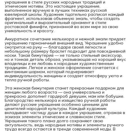
украшения в стиле русских народных традиций и
этнические мотивы. Это настоящее украшение,
выполненное вручную в лучших техниках русской
ювелирной школы. Художник тщательно расписал каждый
фрагмент, использовав объемную эмаль, чтобы создать
оригинальный и выразительный орнамент в стиле
ростовской финифти, признанной во всем мире за свою
уникальность и красоту.
Аккуратное сочетание мельхиора и нежной эмали придает
украшению гармоничный внешний вид. Украшение удобно
смотрится на руку — благодаря своей легкости и
небольшому размеру браслет подходит для повседневной
носки. Такая бижутерия — не только стильный аксессуар,
но и тонкая деталь образа, указывающая на хороший вкус
владелицы и ее любовь к народным художественным
традициям. Легкое и женское оформление сочетается с
винтажным шармом, который подчеркивает
индивидуальность женщины и создает атмосферу уюта и
тепла ручной работы.
Эта женская бижутерия станет прекрасным подарком для
женщин любого возраста — она универсальна и
прекрасно дополнит гардероб девушек, мам или бабушке.
Благородство мельхиора и изящество ручной работы
делают русские украшения особенно ценными для
ценителей народной культуры. Каждый художник
вкладывает частицу души в каждое украшение, отражая в
эскизах элементы этнические и славянском стиле.
Украшения такого плана долго сохраняют свою
актуальность, ведь народные мотивы и элементы ручного
труда всегда остаются в тренде современной моды. В