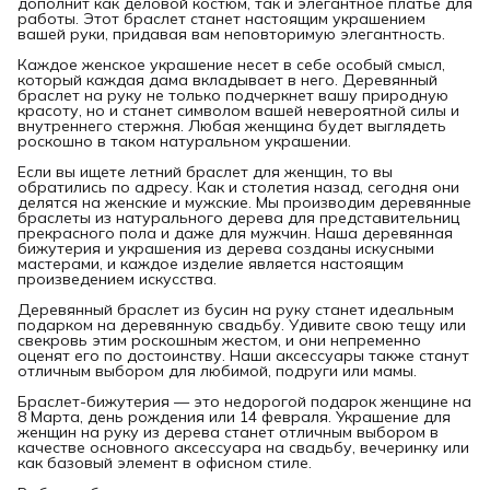
дополнит как деловой костюм, так и элегантное платье для
работы. Этот браслет станет настоящим украшением
вашей руки, придавая вам неповторимую элегантность.
Каждое женское украшение несет в себе особый смысл,
который каждая дама вкладывает в него. Деревянный
браслет на руку не только подчеркнет вашу природную
красоту, но и станет символом вашей невероятной силы и
внутреннего стержня. Любая женщина будет выглядеть
роскошно в таком натуральном украшении.
Если вы ищете летний браслет для женщин, то вы
обратились по адресу. Как и столетия назад, сегодня они
делятся на женские и мужские. Мы производим деревянные
браслеты из натурального дерева для представительниц
прекрасного пола и даже для мужчин. Наша деревянная
бижутерия и украшения из дерева созданы искусными
мастерами, и каждое изделие является настоящим
произведением искусства.
Деревянный браслет из бусин на руку станет идеальным
подарком на деревянную свадьбу. Удивите свою тещу или
свекровь этим роскошным жестом, и они непременно
оценят его по достоинству. Наши аксессуары также станут
отличным выбором для любимой, подруги или мамы.
Браслет-бижутерия — это недорогой подарок женщине на
8 Марта, день рождения или 14 февраля. Украшение для
женщин на руку из дерева станет отличным выбором в
качестве основного аксессуара на свадьбу, вечеринку или
как базовый элемент в офисном стиле.