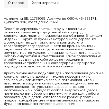
Примерка при получении в пункте выдачи
О товаре
Характеристики
Артикул на ВБ: 11739065. Артикул на ОЗОН: 454533171.
Диаметр 9мм, крест длина 35мм.
Бежевые деревянные четки на руку с крестом из
можжевельника — традиционный аксессуар для
христианских молитв и православных обычаев. В каждом
изделии 30 круглых бусин из натурального дерева, их
форма приятна для тактильного контакта, что
способствует сосредоточенности во время молитвы и
медитации. Монашеские церковные четки выполнены
вручную, мастер уделяет внимание каждой детали, делая
работу аккуратной и качественной. Такой православный
атрибут соединяет в себе вековые традиции и
современные требования к аксессуарам, и прекрасно
подходит как мужчинам, так и женщинам.
Христианские четки подходят для использования дома и в
храме, а также на дороге — можно повесить их на
зеркало или разместить в салоне автомобиля, чтобы
чувствовать защиту и связь с духовными ценностями во
время поездок. Натуральное дерево не только
долговечно, но и обладает особой энергетикой, делая
четки полезным оберегом для мужчин и женщин любого
возраста, даже детей. Изготовление ручной работы
придает каждой детали индивидуальность, а гладкость
бусин подчеркивает качество исполнения.