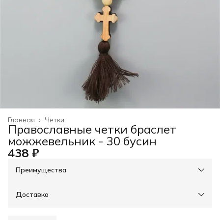
Главная
›
Четки
Православные четки браслет
можжевельник - 30 бусин
438 ₽
Преимущества
При оплате онлайн - скидка на доставку 30%, свыше
3000р - доставка бесплатно
Оплата частями в Сплит
Доставка
Оплата — картой, СБП или наличными
Возможность отказаться от части товаров