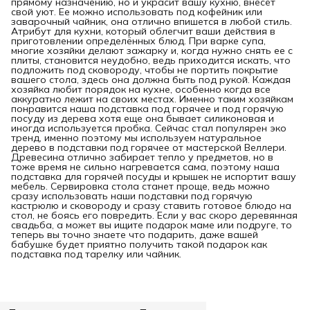
прямому назначению, но и украсит вашу кухню, внесёт
свой уют. Ее можно использовать под кофейник или
заварочный чайник, она отлично впишется в любой стиль.
Атрибут для кухни, который облегчит ваши действия в
приготовлении определённых блюд. При варке супа,
многие хозяйки делают зажарку и, когда нужно снять ее с
плиты, становится неудобно, ведь приходится искать, что
подложить под сковороду, чтобы не портить покрытие
вашего стола, здесь она должна быть под рукой. Каждая
хозяйка любит порядок на кухне, особенно когда все
аккуратно лежит на своих местах. Именно таким хозяйкам
понравится наша подставка под горячее и под горячую
посуду из дерева хотя еще она бывает силиконовая и
иногда используется пробка. Сейчас стал популярен эко
тренд, именно поэтому мы используем натуральное
дерево в подставки под горячее от мастерской Веллери.
Древесина отлично забирает тепло у предметов, но в
тоже время не сильно нагревается сама, поэтому наша
подставка для горячей посуды и крышек не испортит вашу
мебель. Сервировка стола станет проще, ведь можно
сразу использовать наши подставки под горячую
кастрюлю и сковороду и сразу ставить готовое блюдо на
стол, не боясь его повредить. Если у вас скоро деревянная
свадьба, а может вы ищите подарок маме или подруге, то
теперь вы точно знаете что подарить, даже вашей
бабушке будет приятно получить такой подарок как
подставка под тарелку или чайник.