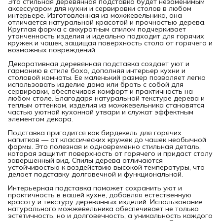
Эта стильная деревянная подставка будет незаменимым
аксессуаром для кухни и сервировки столов в любом
интерьере. Изготовленная из можжевельника, она
отличается натуральной красотой и прочностью дерева.
Круглая форма с аккуратным спилом подчеркивает
утонченность изделия и идеально подходит для горячих
кружек и чашек, защищая поверхность стола от горячего и
возможных повреждений.
Декоративная деревянная подставка создает уют и
гармонию в стиле бохо, дополняя интерьер кухни и
столовой комнаты. Ее маленький размер позволяет легко
использовать изделие дома или брать с собой для
сервировки, обеспечивая комфорт и практичность на
любом столе. Благодаря натуральной текстуре дерева и
теплым оттенкам, изделия из можжевельника становятся
частью уютной кухонной утвари и служат эффектным
элементом декора.
Подставка пригодится как бирдекель для горячих
напитков — от классических кружек до чашек необычной
формы. Это полезная и одновременно стильная деталь,
которая защитит поверхность от горячего и придаст столу
завершенный вид. Спилы дерева отличаются
устойчивостью к воздействию высокой температуры, что
делает подставку долговечной и функциональной.
Интерьерная подставка поможет сохранить уют и
практичность в вашей кухне, добавляя естественную
красоту и текстуру деревянных изделий. Использование
натурального можжевельника обеспечивает не только
эстетичность, но и долговечность, а уникальность каждого