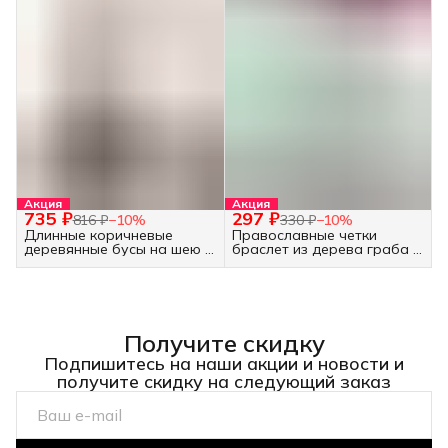
Акция
Акция
735 ₽
297 ₽
816 ₽
−
10
%
330 ₽
−
10
%
Длинные коричневые
Православные четки
деревянные бусы на шею -
браслет из дерева граба -
украшение бохо
30 бусин белые
Получите скидку
Подпишитесь на наши акции и новости и
получите скидку на следующий заказ