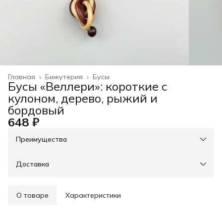
Главная
›
Бижутерия
›
Бусы
Бусы «Веллери»: короткие с
кулоном, дерево, рыжий и
бордовый
648 ₽
Преимущества
При оплате онлайн - скидка на доставку 30%, свыше
3000р - доставка бесплатно
Оплата частями в Сплит
Доставка
Оплата — картой, СБП или наличными
Возможность отказаться от части товаров
Примерка при получении в пункте выдачи
О товаре
Характеристики