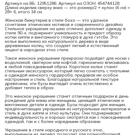
Артикул на ВБ: 12951286. Артикул на ОЗОН: 454744128.
Длина изделия сверху вниз — это размер/2 + кулон (6 см) =
28+ 6, итого 34 см.
Женская бижутерия в стиле бохо — это удачное
сочетание этнических мотивов и современного дизайна.
Стильное украшение на шею отлично дополнит одежду в
стиле 90-х, подчеркнет уникальность и придаст образу
нотки хиппи и винтажного гламура в духе гэтсби. Это
колье выполнено из натурального дерева в виде
деревянных колец, что создает легкий и естественный
акцент в народном этно стиле.
Такое женское украшение прекрасно подойдет для носки с
водолазкой, свитером или кофтой, гармонично вписываясь
в любой повседневный образ. Короткое колье станет
стильным аксессуаром, который легко сочетать с платьями
и одеждой женского гардероба, придавая им особое
настроение и стиль. Благодаря натуральной текстуре
древесины, эти бусы выглядят очень естественно и
добавят тепла в образ.
Это женское украшение станет отличным подарком в день
рождения для мамы или женщины, ценящей этнические и
винтажные детали в одежде. Бусы подходят для женщин,
предпочитающих украшения из натуральных материалов и
стиль в духе хиппи и этно культуры. Они подчеркивают
индивидуальность и хорошо смотрятся как с повседневной
одеждой, так и с более нарядными образами.
Украшение в стиле народного и русского этно,
выполненное из дерева, подходит для разнообразной