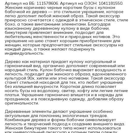
Артикул на ВБ: 111578606. Артикул на ОЗОН: 1041181550.
Женские коричнево черные короткие бусы с кулоном
бабочкой из дерева — это стильное украшение, которое
легко дополнит любой женский образ. Такой аксессуар
прекрасно сочетается с одеждой в этническом стиле, стиле
бохо, а также винтажными элементами. Благодаря
изысканному деревянному кулону в виде бабочки,
бижутерия привлекает внимание, подходит для
любительниц женственности и природных мотивов. Это
украшение на шею станет хорошим приобретением для
женщин, которые предпочитают стильные аксессуары на
каждый день, а также желают подчеркнуть
индивидуальность.
Дерево как материал придает кулону натуральный и
гармоничный вид, органично дополняет современный или
народный стиль. Кулон бабочка выражает воздушность и
легкость, подходит для женского образа, вдохновленного
культурой 90х, хиппи или этно мотивами. Такой аксессуар
станет стильной находкой для тех, кто любит украшения
без излишней вычурности. Короткая длина позволяет
носить бусы на водолазку, свитер, кофту или легкие летние
платья. Украшение гармонично впишется и в наряды для
праздников, и в повседневную одежду, добавляя образу
оригинальности.
Деревянные элементы делают украшение особенно
актуальным для поклонниц экологичных трендов.
Комбинация дерева и формы бабочки символизирует
легкость и творческий подход к созданию внешнего вида.
Женская бижутерия такого типа может использоваться
как универсальный аксессуар к разным типам одежду,