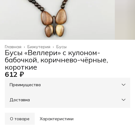
Главная
›
Бижутерия
›
Бусы
Бусы «Веллери» с кулоном-
бабочкой, коричнево-чёрные,
короткие
612 ₽
Преимущества
При оплате онлайн - скидка на доставку 30%, свыше
3000р - доставка бесплатно
Оплата частями в Сплит
Доставка
Оплата — картой, СБП или наличными
Возможность отказаться от части товаров
Примерка при получении в пункте выдачи
О товаре
Характеристики