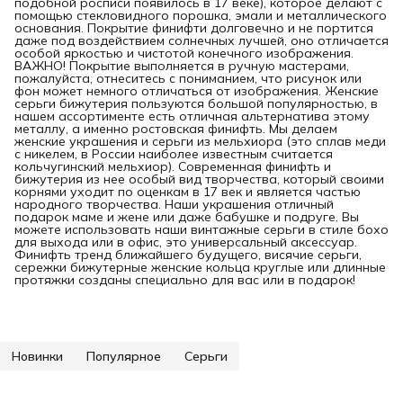
подобной росписи появилось в 17 веке), которое делают с
помощью стекловидного порошка, эмали и металлического
основания. Покрытие финифти долговечно и не портится
даже под воздействием солнечных лучшей, оно отличается
особой яркостью и чистотой конечного изображения.
ВАЖНО! Покрытие выполняется в ручную мастерами,
пожалуйста, отнеситесь с пониманием, что рисунок или
фон может немного отличаться от изображения. Женские
серьги бижутерия пользуются большой популярностью, в
нашем ассортименте есть отличная альтернатива этому
металлу, а именно ростовская финифть. Мы делаем
женские украшения и серьги из мельхиора (это сплав меди
с никелем, в России наиболее известным считается
кольчугинский мельхиор). Современная финифть и
бижутерия из нее особый вид творчества, который своими
корнями уходит по оценкам в 17 век и является частью
народного творчества. Наши украшения отличный
подарок маме и жене или даже бабушке и подруге. Вы
можете использовать наши винтажные серьги в стиле бохо
для выхода или в офис, это универсальный аксессуар.
Финифть тренд ближайшего будущего, висячие серьги,
сережки бижутерные женские кольца круглые или длинные
протяжки созданы специально для вас или в подарок!
Новинки
Популярное
Серьги