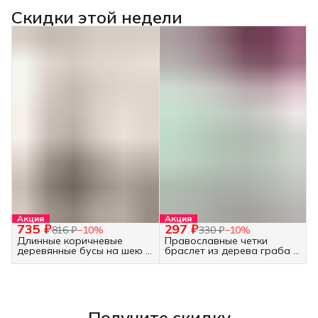
Скидки этой недели
Акция
Акция
735 ₽
297 ₽
816 ₽
−
10
%
330 ₽
−
10
%
Длинные коричневые
Православные четки
деревянные бусы на шею -
браслет из дерева граба -
украшение бохо
30 бусин белые
Получите скидку