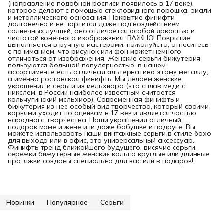
(направление подобной росписи появилось в 17 веке),
которое делают с помощью стекловидного порошка, эмали
и металлического основания. Покрытие финифти
долговечно и не портится даже под воздействием
солнечных лучшей, оно отличается особой яркостью и
чистотой конечного изображения. ВАЖНО! Покрытие
выполняется в ручную мастерами, пожалуйста, отнеситесь
с пониманием, что рисунок или фон может немного
отличаться от изображения. Женские серьги бижутерия
пользуются большой популярностью, в нашем
ассортименте есть отличная альтернатива этому металлу,
а именно ростовская финифть. Мы делаем женские
украшения и серьги из мельхиора (это сплав меди с
никелем, в России наиболее известным считается
кольчугинский мельхиор). Современная финифть и
бижутерия из нее особый вид творчества, который своими
корнями уходит по оценкам в 17 век и является частью
народного творчества. Наши украшения отличный
подарок маме и жене или даже бабушке и подруге. Вы
можете использовать наши винтажные серьги в стиле бохо
для выхода или в офис, это универсальный аксессуар.
Финифть тренд ближайшего будущего, висячие серьги,
сережки бижутерные женские кольца круглые или длинные
протяжки созданы специально для вас или в подарок!
Новинки
Популярное
Серьги