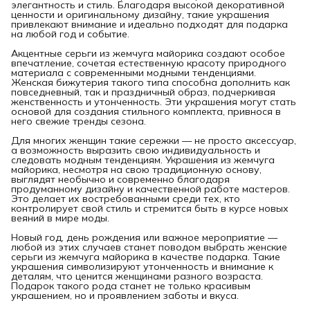
элегантность и стиль. Благодаря высокой декоративной
ценности и оригинальному дизайну, такие украшения
привлекают внимание и идеально подходят для подарка
на любой год и событие.
Акцентные серьги из жемчуга майорика создают особое
впечатление, сочетая естественную красоту природного
материала с современными модными тенденциями.
Женская бижутерия такого типа способна дополнить как
повседневный, так и праздничный образ, подчеркивая
женственность и утонченность. Эти украшения могут стать
основой для создания стильного комплекта, привнося в
него свежие тренды сезона.
Для многих женщин такие сережки — не просто аксессуар,
а возможность выразить свою индивидуальность и
следовать модным тенденциям. Украшения из жемчуга
майорика, несмотря на свою традиционную основу,
выглядят необычно и современно благодаря
продуманному дизайну и качественной работе мастеров.
Это делает их востребованными среди тех, кто
контролирует свой стиль и стремится быть в курсе новых
веяний в мире моды.
Новый год, день рождения или важное мероприятие —
любой из этих случаев станет поводом выбрать женские
серьги из жемчуга майорика в качестве подарка. Такие
украшения символизируют утонченность и внимание к
деталям, что ценится женщинами разного возраста.
Подарок такого рода станет не только красивым
украшением, но и проявлением заботы и вкуса.