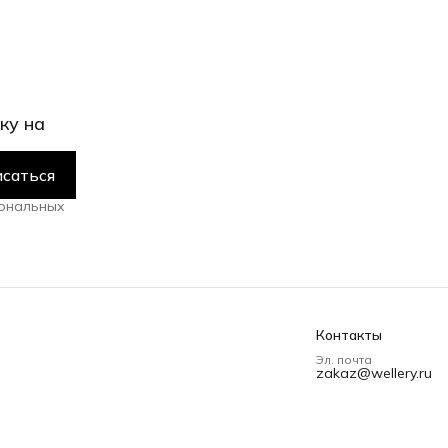
ку на
саться
сональных
Контакты
Эл. почта
zakaz@wellery.ru