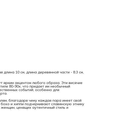
Эти белые женские деревянные серьги станут отличным
подарком женщине в день рождения, матери, свекрови ил
учителю, а также подруге, которая любит стильные и
трендовые украшения с историей. Они подходят для тех, 
предпочитает украшения, сочетающие этно стиль и
современный тренд, что позволяет создать оригинальный
выразительный образ.
Материал из дерева дарит украшениям легкость и
натуральность, а необычные формы и яркие акценты
привлекают внимание и подчеркивают индивидуальность
женщин, которые выбирают винтажные, этнические и рет
работы. Эти вечерние серьги отражают славянские трад
и этническое наследие, что делает их особенно ценными 
любительниц этно стилистики и бохо образа.
Выразительные и стильные украшения прекрасно подойд
для создания яркого и запоминающегося образа в стиле,
вдохновленном 80-90 годами и этническими мотивами. Та
бижутерия подчеркивает вкус и выделяет индивидуальнос
дополняя разные стилистические решения – от повседнев
до вечерних нарядов. Эти женские изделия в стиле этно
понравятся тем, кто ищет необычные украшения с характ
 длина 10 см, длина деревянной части - 8.3 см,
и историей.
Подарить такие висячие украшения из дерева – значит
преподнести частичку этнической культуры и стильный
ут ярким акцентом любого образа. Эти висячие
аксессуар.
тиле 80-90х, что придает им необычный
ественных событий, особенно для
рта.
лям, благодаря чему каждая пара имеет свой
 бохо и хиппи подчеркивают славянскую этнику
 женщин, ценящих аутентичный стиль и