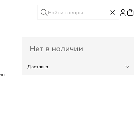
Нет в наличии
Доставка
нзы
кие
80-
,
льный
хиппи
о