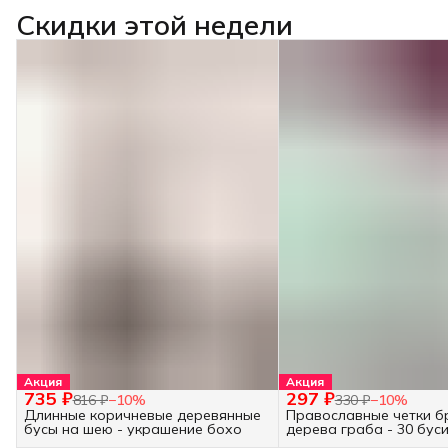
Скидки этой недели
Акция
Акция
735 ₽
297 ₽
816 ₽
−
10
%
330 ₽
−
10
%
Длинные коричневые деревянные
Православные четки б
бусы на шею - украшение бохо
дерева граба - 30 бус