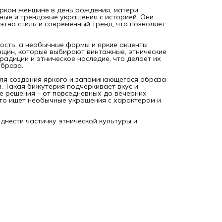
рком женщине в день рождения, матери,
ьные и трендовые украшения с историей. Они
этно стиль и современный тренд, что позволяет
ость, а необычные формы и яркие акценты
щин, которые выбирают винтажные, этнические
радиции и этническое наследие, что делает их
образа.
ля создания яркого и запоминающегося образа
и. Такая бижутерия подчеркивает вкус и
е решения – от повседневных до вечерних
 кто ищет необычные украшения с характером и
днести частичку этнической культуры и