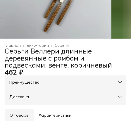
Главная
›
Бижутерия
›
Серьги
Серьги Веллери длинные
деревянные с ромбом и
подвесками, венге, коричневый
462 ₽
Преимущества
При оплате онлайн - скидка на доставку 30%, свыше
3000р - доставка бесплатно
Оплата частями в Сплит
Доставка
Оплата — картой, СБП или наличными
Возможность отказаться от части товаров
Примерка при получении в пункте выдачи
О товаре
Характеристики