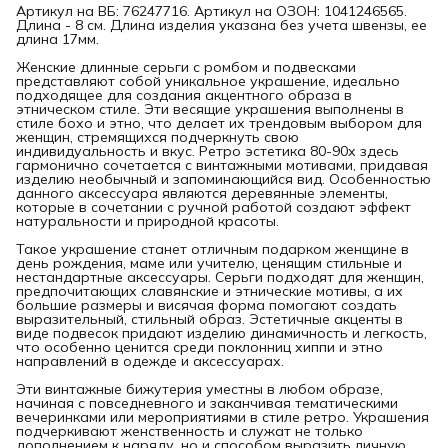
Артикул на ВБ: 76247716. Артикул на ОЗОН: 1041246565.
Длина - 8 см. Длина изделия указана без учета швензы, ее
длина 17мм.
Женские длинные серьги с ромбом и подвесками
представляют собой уникальное украшение, идеально
подходящее для создания акцентного образа в
этническом стиле. Эти весящие украшения выполнены в
стиле бохо и этно, что делает их трендовым выбором для
женщин, стремящихся подчеркнуть свою
индивидуальность и вкус. Ретро эстетика 80-90х здесь
гармонично сочетается с винтажными мотивами, придавая
изделию необычный и запоминающийся вид. Особенностью
данного аксессуара являются деревянные элементы,
которые в сочетании с ручной работой создают эффект
натуральности и природной красоты.
Такое украшение станет отличным подарком женщине в
день рождения, маме или учителю, ценящим стильные и
нестандартные аксессуары. Серьги подходят для женщин,
предпочитающих славянские и этнические мотивы, а их
большие размеры и висячая форма помогают создать
выразительный, стильный образ. Эстетичные акценты в
виде подвесок придают изделию динамичность и легкость,
что особенно ценится среди поклонниц хиппи и этно
направлений в одежде и аксессуарах.
Эти винтажные бижутерия уместны в любом образе,
начиная с повседневного и заканчивая тематическими
вечеринками или мероприятиями в стиле ретро. Украшения
подчеркивают женственность и служат не только
дополнением к наряду, но и способом выразить личную