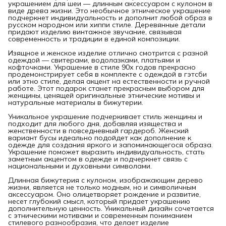
украшением для шеи — длинным аксессуаром с кулоном в
виде древа жизни. Это необычное этническое украшение
подчеркнет индивидуальность и дополнит любой образ в
русском народном или хиппи стиле. Деревянные детали
придают изделию винтажное звучание, связывая
современность и традиции в единой композиции.
Изящное и женское изделие отлично смотрится с разной
одеждой — свитерами, водолазками, платьями и
кофточками. Украшение в стиле 90х годов прекрасно
продемонстрирует себя в комплекте с одеждой в гэтсби
или этно стиле, делая акцент на естественности и ручной
работе. Этот подарок станет прекрасным выбором для
женщины, ценящей оригинальные этнические мотивы и
натуральные материалы в бижутерии.
Уникальное украшение подчеркивает стиль женщины и
подходит для любого дня, добавляя изящества и
женственности в повседневный гардероб. Женский
вариант бусы идеально подойдет как дополнение к
одежде для создания яркого и запоминающегося образа.
Украшение поможет выразить индивидуальность, стать
заметным акцентом в одежде и подчеркнет связь с
национальными и духовными символами.
Длинная бижутерия с кулоном, изображающим дерево
жизни, является не только модным, но и символичным
аксессуаром. Оно олицетворяет рождение и развитие,
несет глубокий смысл, который придает украшению
дополнительную ценность. Уникальный дизайн сочетается
с этническими мотивами и современным пониманием
стилевого разнообразия, что делает изделие