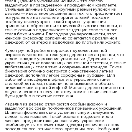
стиля. Длинное украшение на шею – это способ
выделиться в повседневном и праздничном комплекте.
Стильные длинные бусы с крупным резным кулоном из
дерева — идеальное решение для тех, кто предпочитает
натуральные материалы и оригинальный подход к
подбору аксессуаров. Такой вариант украшения
привносит в образ нотки этнической выразительности, а
также отлично подчеркивает тенденции современного
стиля бохо и хиппи. Благодаря универсальности, этот
женский аксессуар органично сочетается с различной
одеждой: от свитера и водолазки до платья или жакета.
Кулон ручной работы поражает художественной
выразительностью, а текстура дерева всегда разная, что
делает каждое украшение уникальным. Деревянные
украшения ценят поклонницы винтажной эстетики, а также
любительницы стиля этно и современных трендов. Такая
бижутерия отлично смотрится с женственной летней
одеждой, дополняя легкие сарафаны и рубашки. Для
рабочей атмосферы в офисе это украшение станет
стильной деталью, гармонично вписываясь в образ с
пиджаком или строгой кофтой. Мягкое дерево приятно на
ощупь и легкое по весу, поэтому носить такие женские
бусы удобно в течение всего дня.
Изделия из дерева отличаются особым шармом и
выделяют вас среди поклонников привычных украшений.
Длинная форма выгодно удлиняет силуэт, визуально
делает шею изящнее. Такой вариант подходит и для
женщин, предпочитающих эклектику: украшение
комбинируется с элементами одежды различного стиля —
повседневного, этнического, праздничного. Необычный