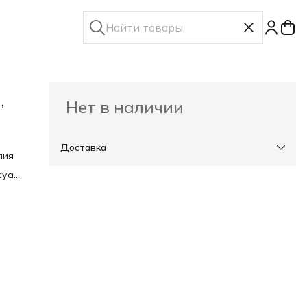
,
Нет в наличии
Доставка
лия
суар,
ны
для