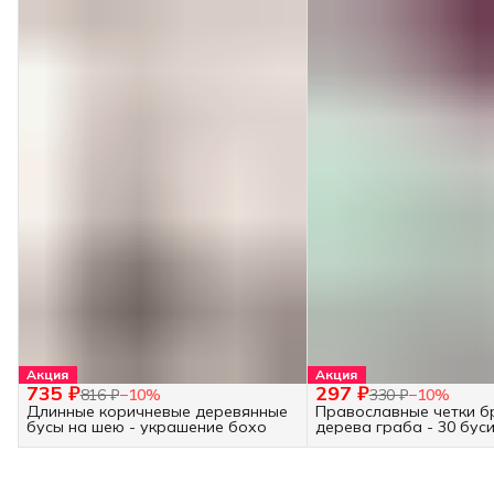
Акция
Акция
735 ₽
297 ₽
816 ₽
−
10
%
330 ₽
−
10
%
Длинные коричневые деревянные
Православные четки б
бусы на шею - украшение бохо
дерева граба - 30 бус