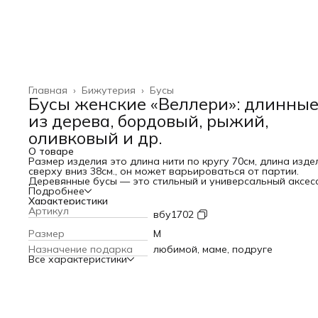
Главная
›
Бижутерия
›
Бусы
Бусы женские «Веллери»: длинные
из дерева, бордовый, рыжий,
оливковый и др.
О товаре
Размер изделия это длина нити по кругу 70см, длина изде
сверху вниз 38см., он может варьироваться от партии.
Деревянные бусы — это стильный и универсальный аксес
который подойдёт женщинам любого возраста. Они могут
Подробнее
стать ярким акцентом в образе или дополнить его.
Характеристики
Наши бусы выполнены из натурального дерева и украше
Артикул
вбу1702
яркими элементами. Они могут быть как длинными, так и
короткими, что позволяет выбрать оптимальный вариант 
Размер
М
любого случая.
Назначение подарка
любимой, маме, подруге
Бусы из дерева — это не только модный аксессуар, но и
Все характеристики
символ природной красоты. Они могут стать отличным
подарком для мамы, подруги или любимой женщины.
Наши бусы и колье выполнены вручную из натурального
дерева. Мы предлагаем широкий ассортимент моделей,
которые подойдут для любого повода.
Бусы и колье из дерева — это не только украшение, но и