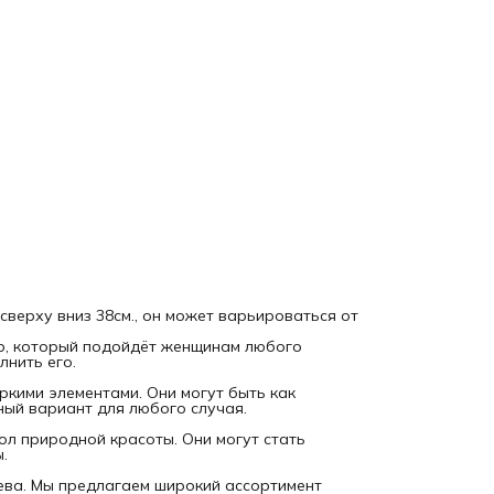
способ выразить свою индивидуальность. Они могут стат
ярким акцентом в образе или дополнить его, создавая
неповторимый стиль.
Наши бусы и колье выполнены из натурального дерева и
украшены яркими элементами. Они могут быть как длинны
так и короткими, что позволяет выбрать оптимальный
вариант для любого случая.
Бусы и колье из дерева — это не только модный аксессуа
и символ природной красоты. Они могут стать отличным
подарком для мамы, подруги или любимой женщины.
Наши бусы и колье выполнены вручную из натурального
дерева. Мы предлагаем широкий ассортимент моделей,
которые подойдут для любого повода.
Бусы и колье из дерева — это не только украшение, но и
способ выразить свою индивидуальность. Они могут стат
ярким акцентом в образе или дополнить его, создавая
неповторимый стиль.
 сверху вниз 38см., он может варьироваться от
р, который подойдёт женщинам любого
лнить его.
кими элементами. Они могут быть как
ный вариант для любого случая.
вол природной красоты. Они могут стать
.
ева. Мы предлагаем широкий ассортимент