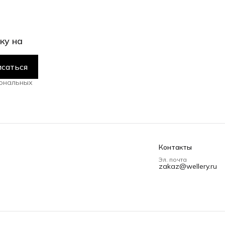
ку на
саться
сональных
Контакты
Эл. почта
zakaz@wellery.ru