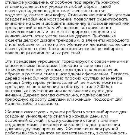
стильное украшение, способное подчеркнуть женскую
индивидуальность и украсить любой образ. Такой
аксессуар идеально дополняет женское платье,
водолазку, свитер или кофту. Стильная женская бижутерия
создает необычное настроение, позволяет акцентировать
внимание на шее и добавить изюминку в повседневный или
праздничный ансамбль. Женщинам, которые ценят
этнические мотивы и элементы природы, понравится
уникальность этих украшений из дерева. Винтажные
акценты делают дизайн трендовым, а элементы народного
стиля добавляют этно нотки. Женские и женская коллекции
аксессуаров в стиле бохо или хиппи все чаще выбирают
поклонницы оригинальных решений.
Эти трендовые украшения гармонируют с современными и
классическими нарядами. Прекрасно сочетаются с
этническими аксессуарами, подходят для дополнения
образа в русском стиле и народном оформлении. Легкость
дерева и необычная форма плоских круглых элементов
делают бижутерию универсальной: ее можно носить на
праздник, день рождения, к образу в стиле 2000х, в
винтажных сочетаниях или классических луках для
женщин. Дерево всегда актуально, подчеркивает
природную красоту девушки или женщин, подходит для
модниц любого возраста.
Женские аксессуары ручной работы часто выбирают для
создания уникального стиля на каждый день или
особенный случай. Такое украшение станет приятным
подарком маме, свекрови или коллеге к дню рождения,
дню или другому празднику. Женские изделия ручной
работы высоко ценятся за естественность, экологичность