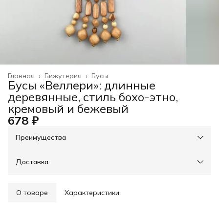
Главная
›
Бижутерия
›
Бусы
Бусы «Веллери»: длинные
деревянные, стиль бохо-этно,
кремовый и бежевый
678 ₽
Преимущества
При оплате онлайн - скидка на доставку 30%, свыше
3000р - доставка бесплатно
Оплата частями в Сплит
Доставка
Оплата — картой, СБП или наличными
Возможность отказаться от части товаров
Примерка при получении в пункте выдачи
О товаре
Характеристики