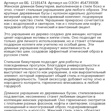
Артикул на ВБ: 12181474. Артикул на ОЗОН: 454739308.
Женская длинная бижутерия, выполненная в стиле бохо и
этно, станет стильным украшением для любого образа. Эти
крупные деревянные бусы с кулоном идеально дополнят
вечерний наряд или повседневный комплект, подчеркнув
женское чувство стиля. Украшение прекрасно сочетается
как с водолазкой и свитером, так и с платьем или кофту,
придавая образу этнический и винтажный акцент.
Это украшение из дерева создано для женщин, которые
ценят народные мотивы и хиппи стиль. Оно подходит не
только для личного использования, но и станет отличным
подарком коллеге или учителю на особый день. Эти
длинные украшения подчеркнут женственность и
изящество шеи, создавая эффектный этнический образ в
русском стиле.
Стильная бижутерия подходит для работы и
повседневных прогулок, благодаря универсальности и
привлекательности дизайна. Крупные женские бусы
выступают не просто как украшение, а как выразительный
элемент, который завершает общий стиль и подчеркивает
индивидуальность. Такой аксессуар добавит нотку этно и
народного колорита, гармонично вписываясь в любой
гардероб.
Длинное украшение из деревянных бусин, стилизованное
под винтаж, несомненно станет любимым акцентом в
коллекции женских украшений. Оно гармонично смотрится
с платьями разных фасонов, кофты и свитерами, создавая
насыщенный и многогранный образ, подчеркивающий
уникальность и красоту. Женский стиль здесь обретает