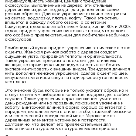
индивидуальность женщин, ценящих трендовые
аксессуары. Выполненные из дерева, эти стильные
деревянные изделия подходят для дополнения самых
разных образов. Длинное украшение отлично смотрится
на свитер, водолазку, платье, кофту. Такой этностиль
впишется в одежду любого сезона, а сочетание
бижутерии, вдохновленной стилем бохо, хиппи, 90х и 2000х
годов, придает украшению винтажные нотки, что делает
его особенно привлекательным для любителей необычных
аксессуаров.
Ромбовидный кулон придает украшению этнические и этно
акценты. Женская ручная работа с деревом создает
ощущение уюта, природной теплоты и оригинальности.
Такое украшение прекрасно подходит для стильных
женщин, которые ценят индивидуальность и не боятся
экспериментировать с внешним видом. Трендовая длинная
нить дополнит женское украшение, сделав акцент на шее,
визуально вытягивая силуэт и подчеркивая утонченность
черт лица.
Это женские бусы, которые не только украсят образ, но и
станут отличным выбором в качестве подарка для особых
случаев. Такие украшения дарят женщинам, учителю в
день рождения или на праздник, показывая уважение и
заботу. Винтажная длинная форма хорошо сочетается с
нарядами, выполненными в стиле гэтсби, стильной классике
или современной повседневной моде. Украшение из
деревянных элементов устойчиво к потертости,
долговечно, что делает его привлекательным для
поклонников натуральных натуральных материалов.