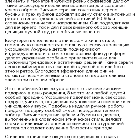
элементы и геометрия кубиков разных размеров делают
такие аксессуары идеальным вариантом для создания
яркого образа. Висячие сережки сочетания дерева,
бусины и трех кубиков добавят вашему стилю винтажный и
ретро оттенок, вдохновленный эстетикой 80-90х и
славянским этническим направлением. Они подходят как
для вечернего, так и для повседневного образа женщин,
ценящих ручной труд и необычные акценты.
Бижутерия выполнена в этническом и хиппи стиле,
гармонично вписывается в стильную женскую коллекцию
украшений. Ажурные детали подчеркивают
индивидуальность, а сочетание разных фактур и форм
делает украшение особенно привлекательным для
поклонниц трендовых и эстетичных решений. Такие серьги
легко комбинировать с женской одеждой в стиле бохо,
этно и ретро. Благодаря эффектной длине они не
остаются незамеченными и становятся выразительным
элементом в вашем образе.
Этот необычный аксессуар станет отличным женским
подарком в день рождения, 8 марта или любой другой
особый праздник. Украшение подойдет маме, свекрови,
подруге, учителю, подчеркивая уважение и внимание к ее
уникальному вкусу. Подобные изделия ручной работы
придают подарку особый смысл, передавая тепло и
заботу. Висячие крупные кубики и бусины из дерева,
выполненные в славянском этническом стиле, делают
серьги стильными и запоминающимися, а натуральный
материал создает ощущение близости к природе.
Стильные этнические акценты подчеркивают связь с