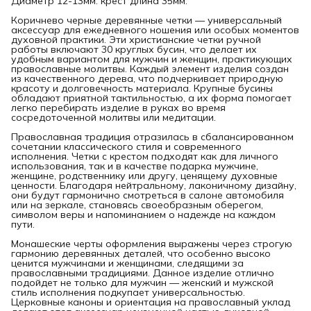
Диаметр 12-13мм. крест длина 35мм.
Коричнево черные деревянные четки — универсальный
аксессуар для ежедневного ношения или особых моментов
духовной практики. Эти христианские четки ручной
работы включают 30 круглых бусин, что делает их
удобным вариантом для мужчин и женщин, практикующих
православные молитвы. Каждый элемент изделия создан
из качественного дерева, что подчеркивает природную
красоту и долговечность материала. Крупные бусины
обладают приятной тактильностью, а их форма помогает
легко перебирать изделие в руках во время
сосредоточенной молитвы или медитации.
Православная традиция отразилась в сбалансированном
сочетании классического стиля и современного
исполнения. Четки с крестом подходят как для личного
использования, так и в качестве подарка мужчине,
женщине, родственнику или другу, ценящему духовные
ценности. Благодаря нейтральному, лаконичному дизайну,
они будут гармонично смотреться в салоне автомобиля
или на зеркале, становясь своеобразным оберегом,
символом веры и напоминанием о надежде на каждом
пути.
Монашеские черты оформления выражены через строгую
гармонию деревянных деталей, что особенно высоко
ценится мужчинами и женщинами, следящими за
православными традициями. Данное изделие отлично
подойдет не только для мужчин — женский и мужской
стиль исполнения подкупает универсальностью.
Церковные каноны и ориентация на православный уклад