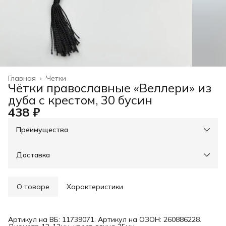
Главная
›
Четки
Чётки православные «Веллери» из
дуба с крестом, 30 бусин
438 ₽
Преимущества
При оплате онлайн - скидка на доставку 30%, свыше
3000р - доставка бесплатно
Оплата частями в Сплит
Доставка
Оплата — картой, СБП или наличными
Возможность отказаться от части товаров
Примерка при получении в пункте выдачи
О товаре
Характеристики
Артикул на ВБ: 11739071. Артикул на ОЗОН: 260886228.