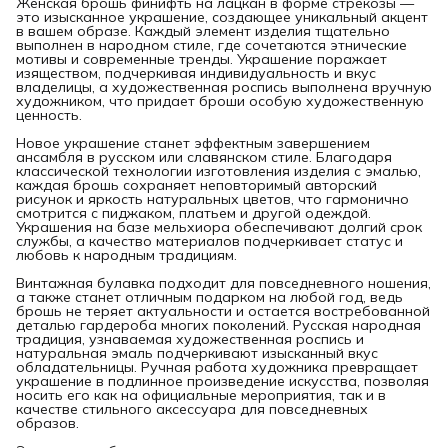
Женская брошь финифть на лацкан в форме стрекозы —
это изысканное украшение, создающее уникальный акцент
в вашем образе. Каждый элемент изделия тщательно
выполнен в народном стиле, где сочетаются этнические
мотивы и современные тренды. Украшение поражает
изяществом, подчеркивая индивидуальность и вкус
владелицы, а художественная роспись выполнена вручную
художником, что придает броши особую художественную
ценность.
Новое украшение станет эффектным завершением
ансамбля в русском или славянском стиле. Благодаря
классической технологии изготовления изделия с эмалью,
каждая брошь сохраняет неповторимый авторский
рисунок и яркость натуральных цветов, что гармонично
смотрится с пиджаком, платьем и другой одеждой.
Украшения на базе мельхиора обеспечивают долгий срок
службы, а качество материалов подчеркивает статус и
любовь к народным традициям.
Винтажная булавка подходит для повседневного ношения,
а также станет отличным подарком на любой год, ведь
брошь не теряет актуальности и остается востребованной
деталью гардероба многих поколений. Русская народная
традиция, узнаваемая художественная роспись и
натуральная эмаль подчеркивают изысканный вкус
обладательницы. Ручная работа художника превращает
украшение в подлинное произведение искусства, позволяя
носить его как на официальные мероприятия, так и в
качестве стильного аксессуара для повседневных
образов.