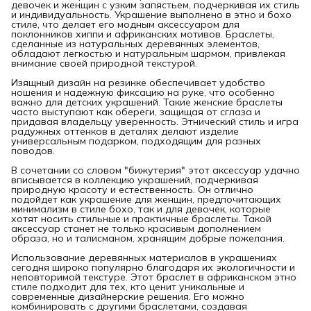
девочек и женщин с узким запястьем, подчеркивая их стиль
и индивидуальность. Украшение выполнено в этно и бохо
стиле, что делает его модным аксессуаром для
поклонников хиппи и африканских мотивов. Браслеты,
сделанные из натуральных деревянных элементов,
обладают легкостью и натуральным шармом, привлекая
внимание своей природной текстурой.
Изящный дизайн на резинке обеспечивает удобство
ношения и надежную фиксацию на руке, что особенно
важно для детских украшений. Такие женские браслеты
часто выступают как обереги, защищая от сглаза и
придавая владельцу уверенность. Этнический стиль и игра
радужных оттенков в деталях делают изделие
универсальным подарком, подходящим для разных
поводов.
В сочетании со словом "бижутерия" этот аксессуар удачно
вписывается в коллекцию украшений, подчеркивая
природную красоту и естественность. Он отлично
подойдет как украшение для женщин, предпочитающих
минимализм в стиле бохо, так и для девочек, которые
хотят носить стильные и практичные браслеты. Такой
аксессуар станет не только красивым дополнением
образа, но и талисманом, хранящим добрые пожелания.
Использование деревянных материалов в украшениях
сегодня широко популярно благодаря их экологичности и
неповторимой текстуре. Этот браслет в африканском этно
стиле подходит для тех, кто ценит уникальные и
современные дизайнерские решения. Его можно
комбинировать с другими браслетами, создавая