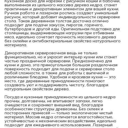
Кухонная доска для нарезки с рисунком кошки и бабочки,
выполненная из цельного массива дерева кедра, станет
практичным и декоративным элементом для вашей кухни.
Ручная работа и лазерная роспись создают уникальный
рисунок, который добавит индивидуальности сервировке
стола. Такая деревянная толстая досточка отлично
подходит для подачи закусок, пирогов, горячего,
бутербродов и другой еды. Оригинальная подставка для
столешницы, выдерживающая нагрузки при отбивании
мяса, идеально сочетает прочность массивного дерева
без склейки и антибактериальные свойства натурального
материала.
Декоративная сервировочная вещь не только
функциональна, но и украсит интерьер кухни или станет
частью праздничной сервировки. Предназначена для
кухни и дома, эта прямоугольная большая разделочная
поверхность подходит для подачи и сервировки стола
любой сложности, а также для работы с выпечкой и
различными блюдами. Удобная и красивая кухня — это
место, где деревянные принадлежности помогают
создавать уют и поддерживать чистоту, благодаря
натуральным свойствам дерева.
Посуда и кухонные принадлежности из цельного кедра
прочны, долговечны, не впитывают запахи, легко
очищаются и сохраняют внешний вид, благодаря
особенностям структуры древесины. Без склеек и
посторонних примесей — только экологически чистый
материал. Массив кедра отличается влагостойкостью,
устойчивостью к механическим воздействиям, идеально
подходит для ежедневного использования. Лазерный