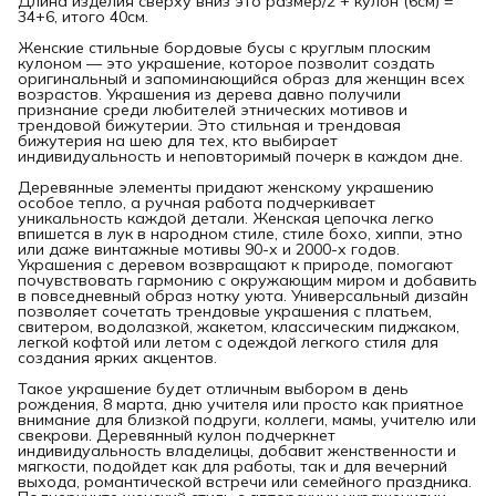
Длина изделия сверху вниз это размер/2 + кулон (6см) =
34+6, итого 40см.
Женские стильные бордовые бусы с круглым плоским
кулоном — это украшение, которое позволит создать
оригинальный и запоминающийся образ для женщин всех
возрастов. Украшения из дерева давно получили
признание среди любителей этнических мотивов и
трендовой бижутерии. Это стильная и трендовая
бижутерия на шею для тех, кто выбирает
индивидуальность и неповторимый почерк в каждом дне.
Деревянные элементы придают женскому украшению
особое тепло, а ручная работа подчеркивает
уникальность каждой детали. Женская цепочка легко
впишется в лук в народном стиле, стиле бохо, хиппи, этно
или даже винтажные мотивы 90-х и 2000-х годов.
Украшения с деревом возвращают к природе, помогают
почувствовать гармонию с окружающим миром и добавить
в повседневный образ нотку уюта. Универсальный дизайн
позволяет сочетать трендовые украшения с платьем,
свитером, водолазкой, жакетом, классическим пиджаком,
легкой кофтой или летом с одеждой легкого стиля для
создания ярких акцентов.
Такое украшение будет отличным выбором в день
рождения, 8 марта, дню учителя или просто как приятное
внимание для близкой подруги, коллеги, мамы, учителю или
свекрови. Деревянный кулон подчеркнет
индивидуальность владелицы, добавит женственности и
мягкости, подойдет как для работы, так и для вечерний
выхода, романтической встречи или семейного праздника.