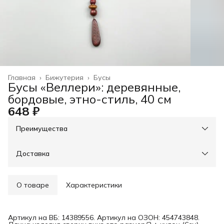
Главная
›
Бижутерия
›
Бусы
Бусы «Веллери»: деревянные,
бордовые, этно-стиль, 40 см
648 ₽
Преимущества
При оплате онлайн - скидка на доставку 30%, свыше
3000р - доставка бесплатно
Оплата частями в Сплит
Доставка
Оплата — картой, СБП или наличными
Возможность отказаться от части товаров
Примерка при получении в пункте выдачи
О товаре
Характеристики
Артикул на ВБ: 14389556. Артикул на ОЗОН: 454743848.