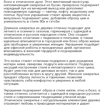
бохо и этническом духе. Этот винтажный аксессуар,
напоминающий ожерелье из бусин, прекрасно подчеркнет
нарядный лук на вечерний выход или дополняет
повседневную одежду — свитер, кофту, водолазку или
платье. Круглое украшение станет ярким акцентом и
визуально подчеркнет шею, добавляя образу шик и
уникальность в стиле 90х и гэтсби.
Длинное ожерелье из дерева отлично подходит для
летнего и осеннего сезонов, гармонируя с одеждой в
этническом и русском народном стиле. Оно создает
необычное сочетание с пиджаком и платьями, а также
идеально вписывается в городской или бохо образ жизни
для свободных и уверенных женщин. Украшение подойдет
для офисной работы и праздничных дней, органично
вписываясь в женский гардероб и подчеркивая
индивидуальность.
Это колье станет отличным подарком к дню рождения
матери, маме, свекрови, подруге или коллеге. Подарок,
несущий настроение стиля и неповторимого этно-шика,
будет уместен как для деловых встреч, так и для
расслабленных встреч в кругу друзей. Женское ожерелье
придает образу легкость и гармонию, позволяя
чувствовать себя комфортно и уверенно в любой
ситуации.
Украшение подчеркнет образ в стиле хиппи, этно и бохо, а
также отлично сочетается с одеждой в народном русском
стиле и современными тенденциями уличной моды.
Этническое ожерелье с натуральными элементами дерева
отражает любовь к природным материалам и дарит