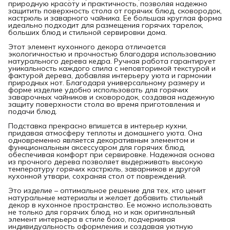
природную красоту и практичность, позволяя надежно
защитить поверхность стола от горячих блюд, сковородок,
кастрюль и заварного чайника. Ее большая круглая форма
идеально подходит для размещения горячих тарелок,
больших блюд и стильной сервировки дома.
Этот элемент кухонного декора отличается
экологичностью и прочностью благодаря использованию
натурального дерева кедра. Ручная работа гарантирует
уникальность каждого спила с неповторимой текстурой и
фактурой дерева, добавляя интерьеру уюта и гармонии
природных нот. Благодаря универсальному размеру и
форме изделие удобно использовать для горячих
заварочных чайников и сковородок, создавая надежную
защиту поверхности стола во время приготовления и
подачи блюд.
Подставка прекрасно впишется в интерьер кухни,
придавая атмосферу теплоты и домашнего уюта. Она
одновременно является декоративным элементом и
функциональным аксессуаром для горячих блюд,
обеспечивая комфорт при сервировке. Надежная основа
из прочного дерева позволяет выдерживать высокую
температуру горячих кастрюль, заварников и другой
кухонной утвари, сохраняя стол от повреждений.
Это изделие – оптимальное решение для тех, кто ценит
натуральные материалы и желает добавить стильный
декор в кухонное пространство. Ее можно использовать
не только для горячих блюд, но и как оригинальный
элемент интерьера в стиле бохо, подчеркивая
индивидуальность оформления и создавая уютную