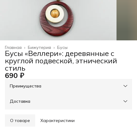
Главная
›
Бижутерия
›
Бусы
Бусы «Веллери»: деревянные с
круглой подвеской, этнический
стиль
690 ₽
Преимущества
При оплате онлайн - скидка на доставку 30%, свыше
3000р - доставка бесплатно
Оплата частями в Сплит
Доставка
Оплата — картой, СБП или наличными
Возможность отказаться от части товаров
Примерка при получении в пункте выдачи
О товаре
Характеристики