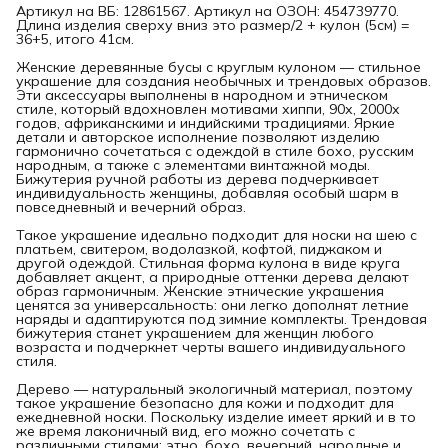
Артикул на ВБ: 12861567. Артикул на ОЗОН: 454739770.
Длина изделия сверху вниз это размер/2 + кулон (5см) =
36+5, итого 41см.
Женские деревянные бусы с круглым кулоном — стильное
украшение для создания необычных и трендовых образов.
Эти аксессуары выполнены в народном и этническом
стиле, который вдохновлен мотивами хиппи, 90х, 2000х
годов, африканскими и индийскими традициями. Яркие
детали и авторское исполнение позволяют изделию
гармонично сочетаться с одеждой в стиле бохо, русским
народным, а также с элементами винтажной моды.
Бижутерия ручной работы из дерева подчеркивает
индивидуальность женщины, добавляя особый шарм в
повседневный и вечерний образ.
Такое украшение идеально подходит для носки на шею с
платьем, свитером, водолазкой, кофтой, пиджаком и
другой одеждой. Стильная форма кулона в виде круга
добавляет акцент, а природные оттенки дерева делают
образ гармоничным. Женские этнические украшения
ценятся за универсальность: они легко дополнят летние
наряды и адаптируются под зимние комплекты. Трендовая
бижутерия станет украшением для женщин любого
возраста и подчеркнет черты вашего индивидуального
стиля.
Дерево — натуральный экологичный материал, поэтому
такое украшение безопасно для кожи и подходит для
ежедневной носки. Поскольку изделие имеет яркий и в то
же время лаконичный вид, его можно сочетать с
различными стилями: этно, бохо, вечерний, народные и