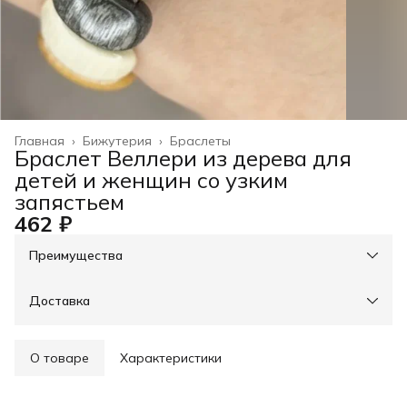
Главная
›
Бижутерия
›
Браслеты
Браслет Веллери из дерева для
детей и женщин со узким
запястьем
462 ₽
Преимущества
При оплате онлайн - скидка на доставку 30%, свыше
3000р - доставка бесплатно
Оплата частями в Сплит
Доставка
Оплата — картой, СБП или наличными
Возможность отказаться от части товаров
Примерка при получении в пункте выдачи
О товаре
Характеристики