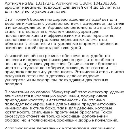
Артикул на ВБ: 13317271. Артикул на ОЗОН: 1042383059.
Браслет идеально подходит для детей от 4 до 15 лет или
для тех, у кого узкое запястье.
Этот тонкий браслет из дерева идеально подойдет для
девочек и женщин с узким запястьем, подчеркивая их стиль
и индивидуальность. Украшение выполнено в этно и бохо
стиле, что делает его модным аксессуаром для
поклонников хиппи и африканских мотивов. Браслеты,
сделанные из натуральных деревянных элементов,
обладают легкостью и натуральным шармом, привлекая
внимание своей природной текстурой.
Изящный дизайн на резинке обеспечивает удобство
ношения и надежную фиксацию на руке, что особенно
важно для детских украшений. Такие женские браслеты
часто выступают как обереги, защищая от сглаза и
придавая владельцу уверенность. Этнический стиль и игра
радужных оттенков в деталях делают изделие
универсальным подарком, подходящим для разных
поводов.
В сочетании со словом "бижутерия" этот аксессуар удачно
вписывается в коллекцию украшений, подчеркивая
природную красоту и естественность. Он отлично
подойдет как украшение для женщин, предпочитающих
минимализм в стиле бохо, так и для девочек, которые
хотят носить стильные и практичные браслеты. Такой
аксессуар станет не только красивым дополнением
образа, но и талисманом, хранящим добрые пожелания.
Использование деревянных материалов в украшениях