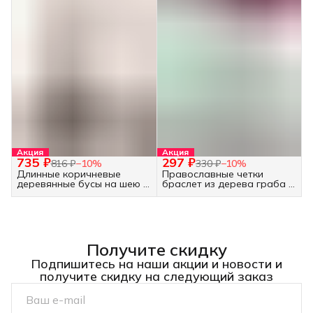
Акция
Акция
735 ₽
297 ₽
816 ₽
−
10
%
330 ₽
−
10
%
Длинные коричневые
Православные четки
деревянные бусы на шею -
браслет из дерева граба -
украшение бохо
30 бусин белые
Получите скидку
Подпишитесь на наши акции и новости и
получите скидку на следующий заказ