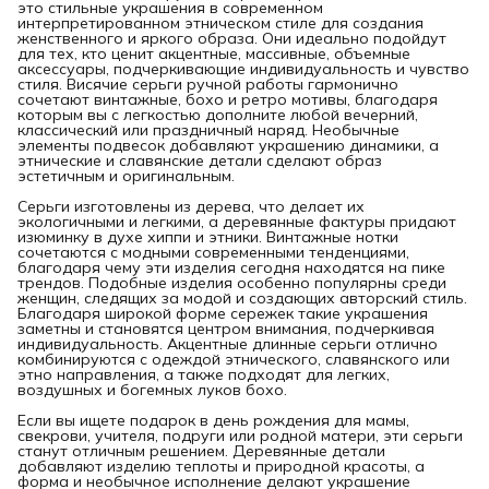
это стильные украшения в современном
интерпретированном этническом стиле для создания
женственного и яркого образа. Они идеально подойдут
для тех, кто ценит акцентные, массивные, объемные
аксессуары, подчеркивающие индивидуальность и чувство
стиля. Висячие серьги ручной работы гармонично
сочетают винтажные, бохо и ретро мотивы, благодаря
которым вы с легкостью дополните любой вечерний,
классический или праздничный наряд. Необычные
элементы подвесок добавляют украшению динамики, а
этнические и славянские детали сделают образ
эстетичным и оригинальным.
Серьги изготовлены из дерева, что делает их
экологичными и легкими, а деревянные фактуры придают
изюминку в духе хиппи и этники. Винтажные нотки
сочетаются с модными современными тенденциями,
благодаря чему эти изделия сегодня находятся на пике
трендов. Подобные изделия особенно популярны среди
женщин, следящих за модой и создающих авторский стиль.
Благодаря широкой форме сережек такие украшения
заметны и становятся центром внимания, подчеркивая
индивидуальность. Акцентные длинные серьги отлично
комбинируются с одеждой этнического, славянского или
этно направления, а также подходят для легких,
воздушных и богемных луков бохо.
Если вы ищете подарок в день рождения для мамы,
свекрови, учителя, подруги или родной матери, эти серьги
станут отличным решением. Деревянные детали
добавляют изделию теплоты и природной красоты, а
форма и необычное исполнение делают украшение